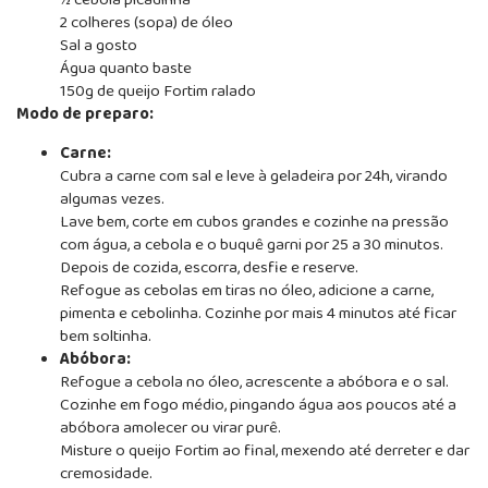
½ cebola picadinha
2 colheres (sopa) de óleo
Sal a gosto
Água quanto baste
150g de queijo Fortim ralado
Modo de preparo:
Carne:
Cubra a carne com sal e leve à geladeira por 24h, virando
algumas vezes.
Lave bem, corte em cubos grandes e cozinhe na pressão
com água, a cebola e o buquê garni por 25 a 30 minutos.
Depois de cozida, escorra, desfie e reserve.
Refogue as cebolas em tiras no óleo, adicione a carne,
pimenta e cebolinha. Cozinhe por mais 4 minutos até ficar
bem soltinha.
Abóbora:
Refogue a cebola no óleo, acrescente a abóbora e o sal.
Cozinhe em fogo médio, pingando água aos poucos até a
abóbora amolecer ou virar purê.
Misture o queijo Fortim ao final, mexendo até derreter e dar
cremosidade.