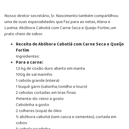
Nosso diretor secretário, Sr. Nascimento também compartilhou
uma de suas especialidades que faz para as netas, Alana e
Lavínia: Abóbora Cabotiá com Carne Seca e Queijo Fortim, um
prato cheio de sabor.
Receita de Abóbora Cabotiá com Carne Seca e Queijo
Fortim
Ingredientes:
Para a carne:
1,5 kg de coxão duro aberto em manta
100g de sal marinho
1 cebola grande (inteira)
1 buquê garni (salsinha, tomilho e louro)
2 cebolas cortadas em tiras finas
Pimenta-do-reino a gosto
Cebolinha a gosto
2 colheres (sopa) de óleo
½ abóbora cabotiá (sem casca e sementes), cortada em
cubos